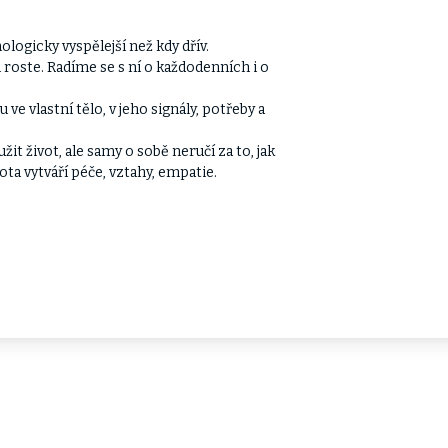
nologicky vyspělejší než kdy dřív.
 roste. Radíme se s ní o každodenních i o
u ve vlastní tělo, v jeho signály, potřeby a
 život, ale samy o sobě neručí za to, jak
vota vytváří péče, vztahy, empatie.