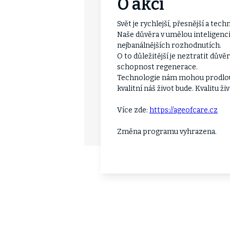
O akci
Svět je rychlejší, přesnější a tech
Naše důvěra v umělou inteligenci
nejbanálnějších rozhodnutích.
O to důležitější je neztratit důvěr
schopnost regenerace.
Technologie nám mohou prodloužit
kvalitní náš život bude. Kvalitu ži
Více zde:
https://ageofcare.cz
Změna programu vyhrazena.