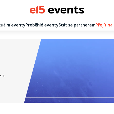
uální eventy
Proběhlé eventy
Stát se partnerem
Přejít na
a 7-