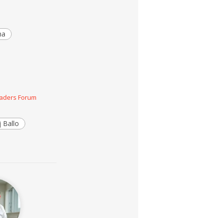
na
eaders Forum
 Ballo