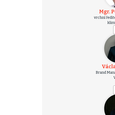
Mgr. P
vrchní ředi
klim
Václ
Brand Mana