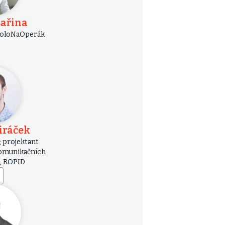
Bařina
KoloNaOperák
iráček
; projektant
komunikačních
í, ROPID