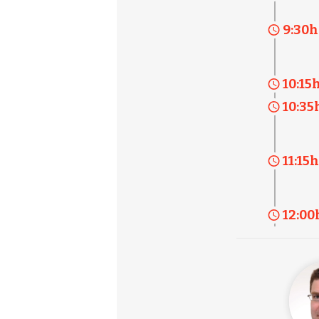
9:30
h
10:15
h
10:35
11:15
h
12:00