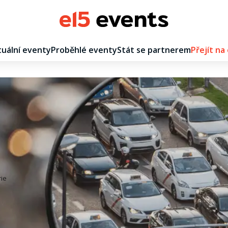
uální eventy
Proběhlé eventy
Stát se partnerem
Přejít na
ie