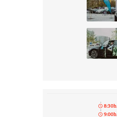
8:30
h
9:00
h