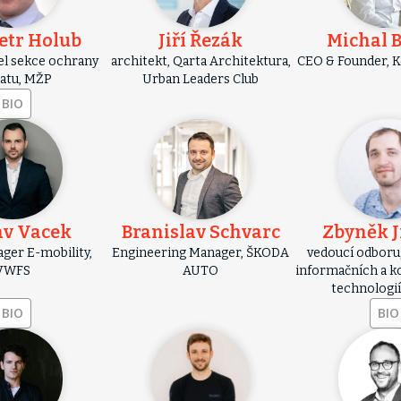
etr Holub
Jiří Řezák
Michal 
tel sekce ochrany
architekt, Qarta Architektura,
CEO & Founder, 
atu, MŽP
Urban Leaders Club
BIO
av Vacek
Branislav Schvarc
Zbyněk J
ger E-mobility,
Engineering Manager, ŠKODA
vedoucí odboru
VWFS
AUTO
informačních a 
technologi
BIO
BIO