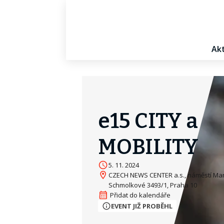
Akt
e15 CITY a
MOBILITY
5. 11. 2024
CZECH NEWS CENTER a.s., náměstí Mar
Schmolkové 3493/1, Praha 10
EVENT JIŽ PROBĚHL