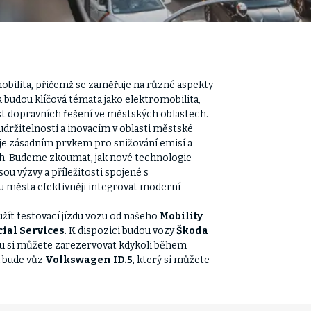
obilita, přičemž se zaměřuje na různé aspekty
 budou klíčová témata jako elektromobilita,
t dopravních řešení ve městských oblastech.
držitelnosti a inovacím v oblasti městské
je zásadním prvkem pro snižování emisí a
ech. Budeme zkoumat, jak nové technologie
sou výzvy a příležitosti spojené s
 města efektivněji integrovat moderní
ít testovací jízdu vozu od našeho
Mobility
ial Services
. K dispozici budou vozy
Škoda
zdu si můžete zarezervovat kdykoli během
n bude vůz
Volkswagen ID.5
, který si můžete