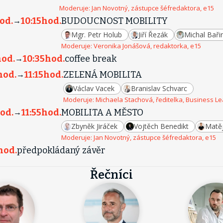
Moderuje:
Jan Novotný, zástupce šéfredaktora, e15
od.
10:15
hod.
BUDOUCNOST MOBILITY
→
Mgr. Petr Holub
Jiří Řezák
Michal Baři
Moderuje:
Veronika Jonášová, redaktorka, e15
od.
10:35
hod.
coffee break
→
hod.
11:15
hod.
ZELENÁ MOBILITA
→
Václav Vacek
Branislav Schvarc
Moderuje:
Michaela Stachová, ředitelka, Business L
od.
11:55
hod.
MOBILITA A MĚSTO
→
Zbyněk Jiráček
Vojtěch Benedikt
Matěj
Moderuje:
Jan Novotný, zástupce šéfredaktora, e15
hod.
předpokládaný závěr
Řečníci