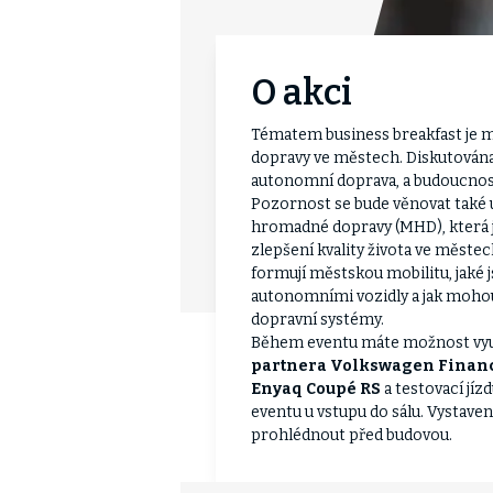
O akci
Tématem business breakfast je m
dopravy ve městech. Diskutována
autonomní doprava, a budoucnos
Pozornost se bude věnovat také u
hromadné dopravy (MHD), která 
zlepšení kvality života ve měst
formují městskou mobilitu, jaké j
autonomními vozidly a jak mohou
dopravní systémy.
Během eventu máte možnost využ
partnera Volkswagen Financ
Enyaq Coupé RS
a testovací jí
eventu u vstupu do sálu. Vystave
prohlédnout před budovou.