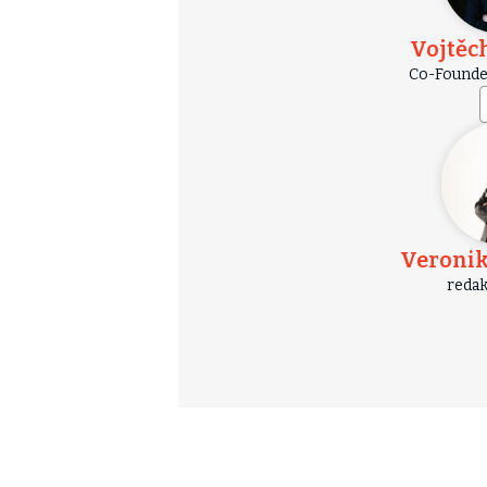
Vojtěc
Co-Founder
Veronik
redak