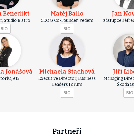
h Benedikt
Matěj Ballo
Jan No
, Studio Bistro
CEO & Co-Founder, Yedem
zástupce šéfred
BIO
BIO
a Jonášová
Michaela Stachová
Jiří Li
torka, e15
Executive Director, Business
Managing Direct
Leaders Forum
Škoda G
BIO
BIO
Partneři