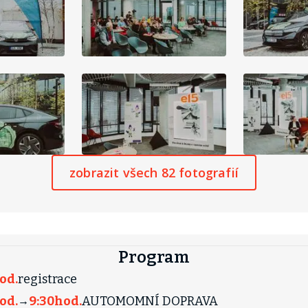
zobrazit všech 82 fotografií
Program
od.
registrace
od.
9:30
hod.
AUTOMOMNÍ DOPRAVA
→