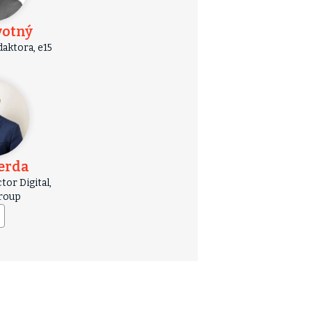
votný
aktora, e15
berda
or Digital,
roup