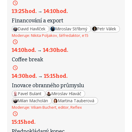
13:25
hod.
14:10
hod.
→
Financování a export
David Havlíček
Miroslav Stříbrný
Petr Válek
Moderuje:
Nikita Poljakov, šéfredaktor, e15
14:10
hod.
14:30
hod.
→
Coffee break
14:30
hod.
15:15
hod.
→
Inovace obranného průmyslu
Pavel Bulant
Miroslav Hlaváč
Milan Macholán
Martina Tauberová
Moderuje:
Viliam Buchert, editor, Reflex
15:15
hod.
Předpokládaný konec