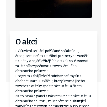
O akci
Exkluzivní setkání pořádané redakcí e15,
časopisem Reflex a našimi partnery se zaměří
na jedny z nejdůležitějších otázek současnosti –
zajištění bezpečnosti a rozvoj českého
obranného průmyslu.
Program zahájí bývalý ministr průmyslu a
obchodu Karel Havlíček, který kromě jiného
rozebere otázky spolupráce státu a firem
obranného průmyslu.
Na to naváže panel s názvem Spolupráce státu a
obranného sektoru, ve kterém se diskutující
zaměří na efektivitu, perspektivy i budoucnost