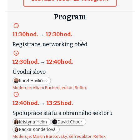
Program
11:30
hod.
12:30
hod.
→
Registrace, networking oběd
12:30
hod.
12:40
hod.
→
Úvodní slovo
Karel Havlíček
Moderuje:
Viliam Buchert, editor, Reflex
12:40
hod.
13:25
hod.
→
Spolupráce státu a obranného sektoru
Kristýna Helm
David Chour
Radka Konderlová
Moderuje:
Martin Bartkovský, šéfredaktor, Reflex