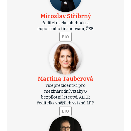
Miroslav Stříbrný
ředitel úseku obchodu a
exportního financování, ČEB
BIO
Martina Tauberová
viceprezidentka pro
mezinárodní vztahy &
bezpilotní letectví, ALKP,
ředitelka vnějších vztahů LPP
BIO