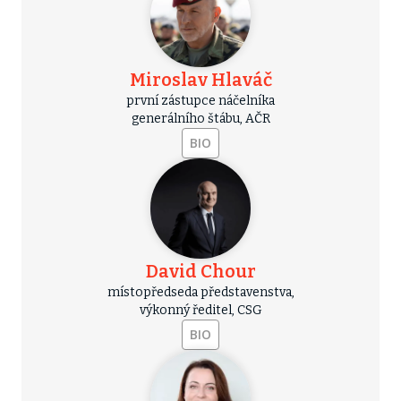
Miroslav Hlaváč
první zástupce náčelníka
generálního štábu, AČR
BIO
David Chour
místopředseda představenstva,
výkonný ředitel, CSG
BIO