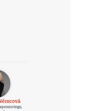
Němcová
 sponzoringu,