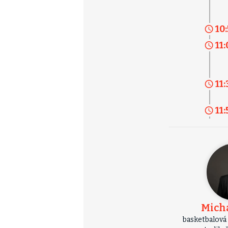
10
11:
11:
11:
Micha
basketbalová