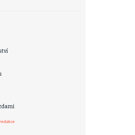
ství
u
ězdami
 redakce