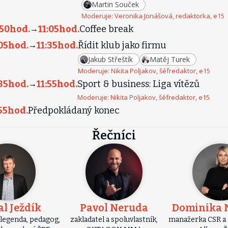
Martin Souček
Moderuje:
Veronika Jonášová, redaktorka, e15
:50
hod.
11:05
hod.
Coffee break
→
05
hod.
11:35
hod.
Řídit klub jako firmu
→
Jakub Střeštík
Matěj Turek
Moderuje:
Nikita Poljakov, šéfredaktor, e15
35
hod.
11:55
hod.
Sport & business: Liga vítězů
→
Moderuje:
Nikita Poljakov, šéfredaktor, e15
55
hod.
Předpokládaný konec
Řečníci
l Ježdík
Pavol Neruda
Dominika 
 legenda, pedagog,
zakladatel a spoluvlastník,
manažerka CSR a