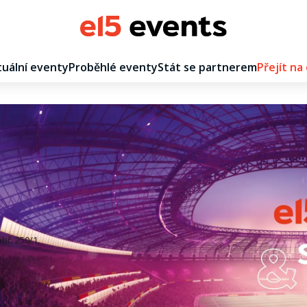
uální eventy
Proběhlé eventy
Stát se partnerem
Přejít na
bř. 250/1,