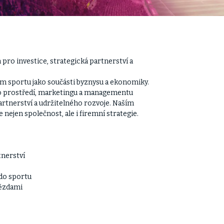
pro investice, strategická partnerství a
am sportu jako součásti byznysu a ekonomiky.
ho prostředí, marketingu a managementu
rtnerství a udržitelného rozvoje. Naším
je nejen společnost, ale i firemní strategie.
tnerství
 do sportu
vězdami