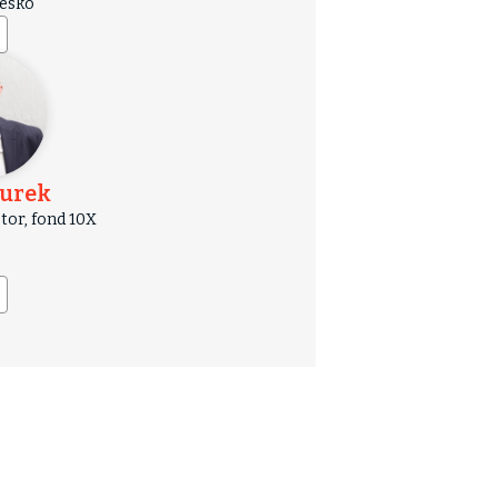
Česko
Turek
stor, fond 10X