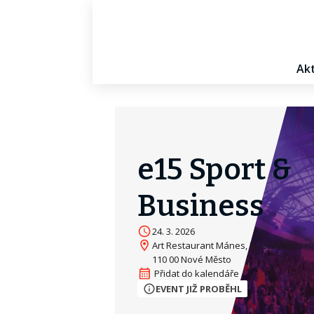
Akt
e15 Sport &
Business
24. 3. 2026
Art Restaurant Mánes, Masarykovo ná
110 00 Nové Město
EVENT JIŽ PROBĚHL