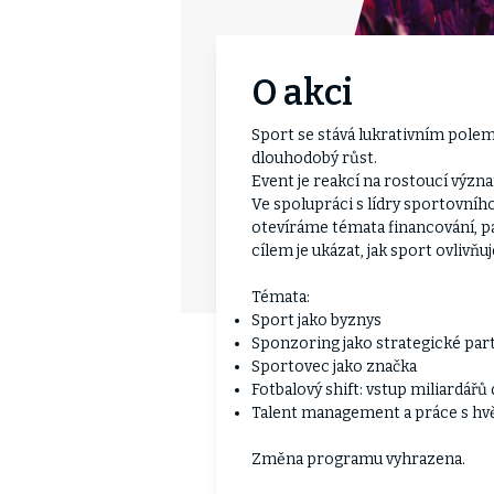
O akci
Sport se stává lukrativním polem 
dlouhodobý růst.
Event je reakcí na rostoucí význ
Ve spolupráci s lídry sportovní
otevíráme témata financování, pa
cílem je ukázat, jak sport ovlivňu
Témata:
Sport jako byznys
Sponzoring jako strategické par
Sportovec jako značka
Fotbalový shift: vstup miliardářů
Talent management a práce s h
Změna programu vyhrazena.