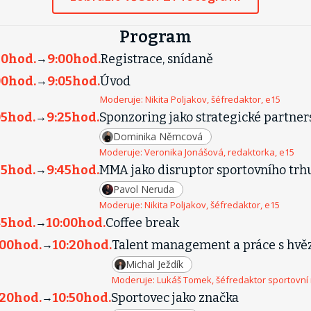
Program
30
hod.
9:00
hod.
Registrace, snídaně
→
00
hod.
9:05
hod.
Úvod
→
Moderuje:
Nikita Poljakov, šéfredaktor, e15
05
hod.
9:25
hod.
Sponzoring jako strategické partner
→
Dominika Němcová
Moderuje:
Veronika Jonášová, redaktorka, e15
25
hod.
9:45
hod.
MMA jako disruptor sportovního trh
→
Pavol Neruda
Moderuje:
Nikita Poljakov, šéfredaktor, e15
45
hod.
10:00
hod.
Coffee break
→
:00
hod.
10:20
hod.
Talent management a práce s hv
→
Michal Ježdík
Moderuje:
Lukáš Tomek, šéfredaktor sportovní
:20
hod.
10:50
hod.
Sportovec jako značka
→