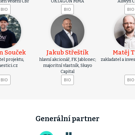
člen vedení ČBF
OKTAGON MMA
Allwyn 
BIO
BIO
BIO
n Souček
Jakub Střeštík
Matěj 
tel projektu,
hlavní akcionář, FK Jablonec;
zakladatel a inve
stici.cz
majoritní vlastník, Skayo
Capital
BIO
BIO
BIO
Generální partner