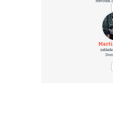
metodik, 
Marti
zaklada
Dome