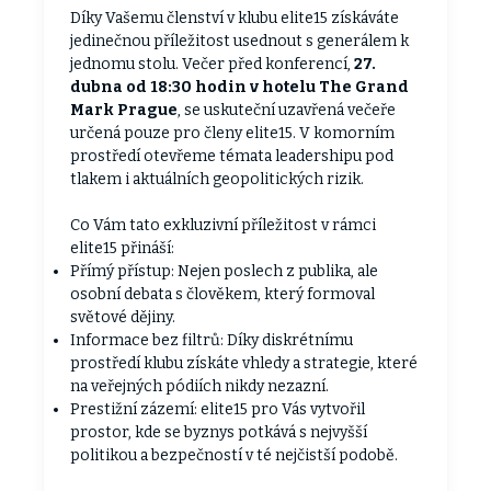
Díky Vašemu členství v klubu elite15 získáváte
jedinečnou příležitost usednout s generálem k
jednomu stolu. Večer před konferencí,
27.
dubna od 18:30 hodin v hotelu The Grand
Mark Prague
, se uskuteční uzavřená večeře
určená pouze pro členy elite15. V komorním
prostředí otevřeme témata leadershipu pod
tlakem i aktuálních geopolitických rizik.
Co Vám tato exkluzivní příležitost v rámci
elite15 přináší:
Přímý přístup: Nejen poslech z publika, ale
osobní debata s člověkem, který formoval
světové dějiny.
Informace bez filtrů: Díky diskrétnímu
prostředí klubu získáte vhledy a strategie, které
na veřejných pódiích nikdy nezazní.
Prestižní zázemí: elite15 pro Vás vytvořil
prostor, kde se byznys potkává s nejvyšší
politikou a bezpečností v té nejčistší podobě.